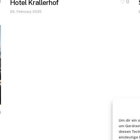
Hotel Krallerhof
0
0
26. February 2025
0
Um dir ein 
um Gerätei
diesen Tech
eindeutige 