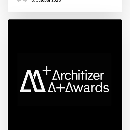
8. October 2025
Winner
a-
Award
2025